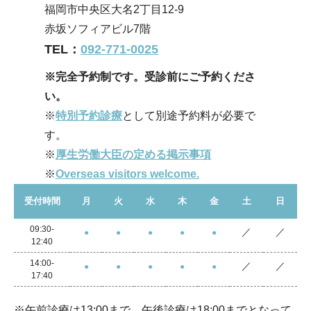
福岡市中央区大名2丁目12-9
赤坂ソフィアビル7階
TEL：
092-771-0025
※完全予約制です。受診前にご予約くださ
い。
※
特別予約診療
として
別途予約料が必要で
す。
※
厚生労働大臣の定める掲示事項
※
Overseas visitors welcome.
受付時間
月
火
水
木
金
土
日
09:30-
／
／
●
●
●
●
●
12:40
14:00-
／
／
●
●
●
●
●
17:40
※午前診療は13:00まで、午後診療は18:00までとなって